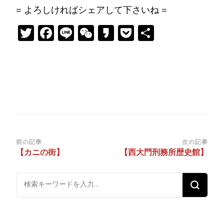
= よろしければシェアして下さいね =
Twitter
Facebook
Line
WeChat
Kakao
Pocket
共
有
投
前の記事
次の記事
【カニの街】
【西大門刑務所歴史館】
稿
ナ
な
ビ
に
ゲ
か
ー
お