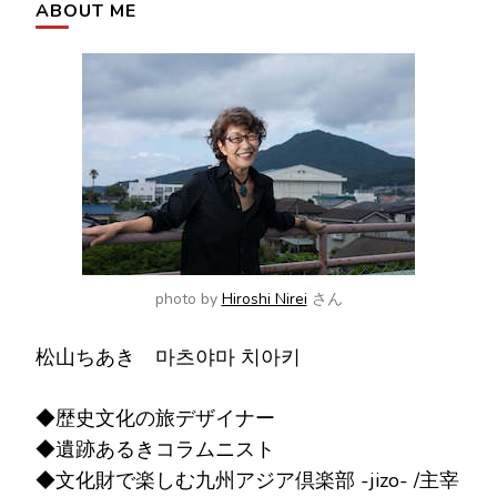
シ
ABOUT ME
探
ョ
し
ン
で
す
か
?
photo by
Hiroshi Nirei
さん
松山ちあき 마츠야마 치아키
◆歴史文化の旅デザイナー
◆遺跡あるきコラムニスト
◆文化財で楽しむ九州アジア倶楽部 -jizo- /主宰