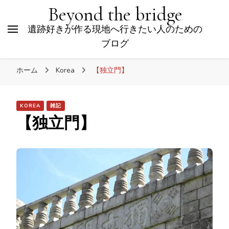
Beyond the bridge
遺跡好きが作る現地へ行きたい人のための
ブログ
ホーム
Korea
【独立門】
KOREA
雑記
【独立門】