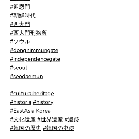
#迎恩門
#朝鮮時代
#西大門
#西大門刑務所
#ソウル
#dongnimmungate
#independencegate
#seoul
#seodaemun
#culturalheritage
#historia
#history
#EastAsia
Korea
#文化遺産
#世界遺産
#遺跡
#韓国の歴史
#韓国の史跡