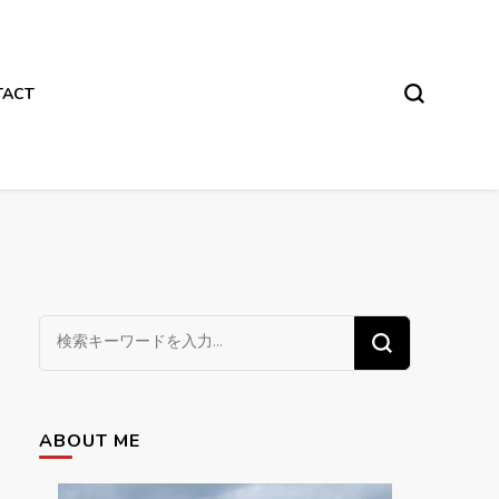
TACT
な
に
か
お
ABOUT ME
探
し