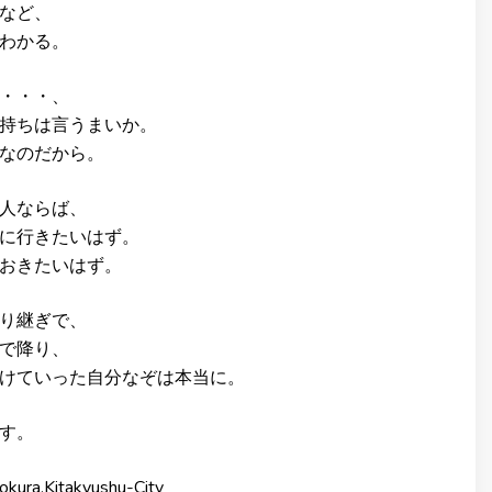
など、
わかる。
・・・、
持ちは言うまいか。
なのだから。
人ならば、
に行きたいはず。
おきたいはず。
り継ぎで、
で降り、
けていった自分なぞは本当に。
す。
okura,Kitakyushu-City