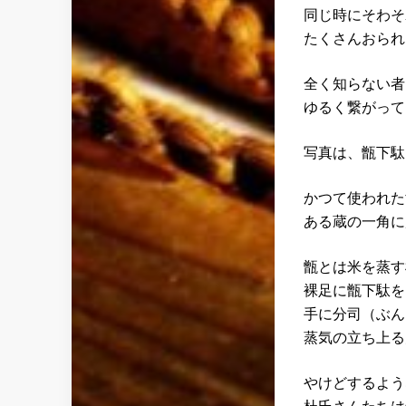
同じ時にそわそ
たくさんおられ
全く知らない者
ゆるく繋がって
写真は、甑下駄
かつて使われた
ある蔵の一角に
甑とは米を蒸す
裸足に甑下駄を
手に分司（ぶん
蒸気の立ち上る
やけどするよう