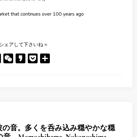
arket that continues over 100 years ago
シェアして下さいね =
er
cebook
Line
WeChat
Kakao
Pocket
共
有
波の音。多くを呑み込み穏やかな穏
Momochihama, Nokonoshima