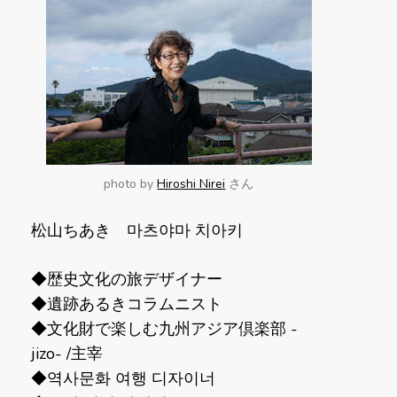
で
す
か
?
photo by
Hiroshi Nirei
さん
松山ちあき 마츠야마 치아키
◆歴史文化の旅デザイナー
◆遺跡あるきコラムニスト
◆文化財で楽しむ九州アジア倶楽部 -
jizo- /主宰
◆역사문화 여행 디자이너