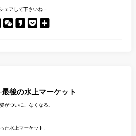
シェアして下さいね =
er
cebook
Line
WeChat
Kakao
Pocket
共
有
―最後の水上マーケット
姿がついに、なくなる。
った水上マーケット。