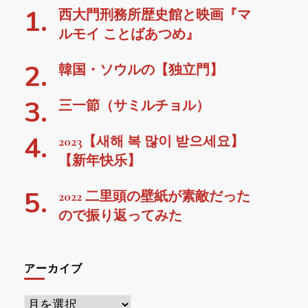
西大門刑務所歴史館と映画『マ
ルモイ ことばあつめ』
韓国・ソウルの【独立門】
三一節（サミルチョル）
2023【새해 복 많이 받으세요】
【新年快乐】
2022 二里頭の壁紙が素敵だった
ので振り返ってみた
アーカイブ
ア