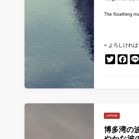
The floathing m
= よろしければ
Twitt
Fa
JAPAN
博多湾の
やかな波の音 