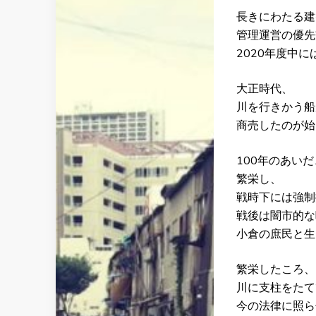
長きにわたる建
管理運営の優先
2020年度中
大正時代、
川を行きかう船
商売したのが始
100年のあいだ
繁栄し、
戦時下には強制
戦後は闇市的な
小倉の庶民と生
繁栄したころ、
川に支柱をたて
今の法律に照ら