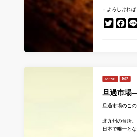
= よろしければ
Twitt
Fa
JAPAN
雑記
旦過市場
旦過市場のこの
北九州の台所。
日本で唯一とな