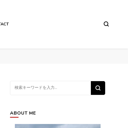
TACT
な
に
か
お
ABOUT ME
探
し