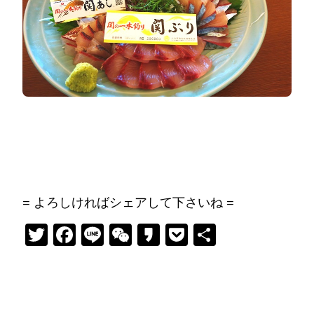
= よろしければシェアして下さいね =
Twitter
Facebook
Line
WeChat
Kakao
Pocket
共
有