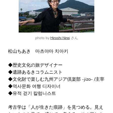
か
?
photo by
Hiroshi Nirei
さん
松山ちあき 마츠야마 치아키
◆歴史文化の旅デザイナー
◆遺跡あるきコラムニスト
◆文化財で楽しむ九州アジア倶楽部 -jizo- /主宰
◆역사문화 여행 디자이너
◆유적 걷기 칼럼니스트
考古学は「人が生きた痕跡」を見つめる。見え