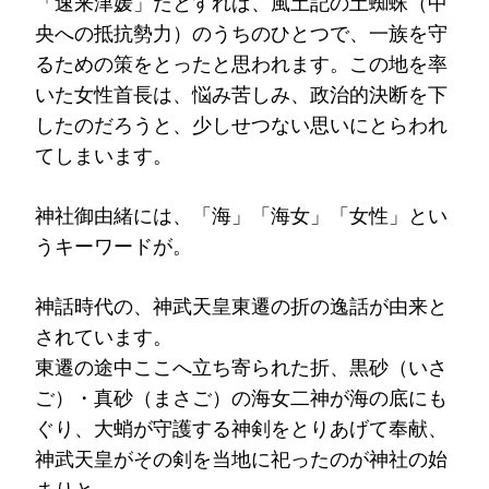
「速来津媛」だとすれば、風土記の土蜘蛛（中
央への抵抗勢力）のうちのひとつで、一族を守
るための策をとったと思われます。この地を率
いた女性首長は、悩み苦しみ、政治的決断を下
したのだろうと、少しせつない思いにとらわれ
てしまいます。
神社御由緒には、「海」「海女」「女性」とい
うキーワードが。
神話時代の、神武天皇東遷の折の逸話が由来と
されています。
東遷の途中ここへ立ち寄られた折、黒砂（いさ
ご）・真砂（まさご）の海女二神が海の底にも
ぐり、大蛸が守護する神剣をとりあげて奉献、
神武天皇がその剣を当地に祀ったのが神社の始