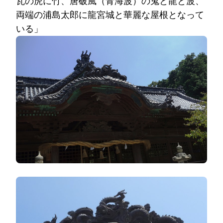
瓦の虎に竹、唐破風（青海波）の鬼と龍と波、
両端の浦島太郎に龍宮城と華麗な屋根となって
いる」