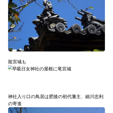
龍宮城も
神社入り口の鳥居は肥後の初代藩主、細川忠利
の寄進