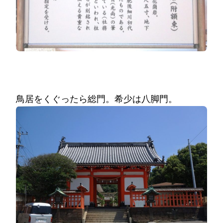
鳥居をくぐったら総門。希少は八脚門。