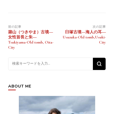
投
前の記事
次の記事
築山（つきやま）古墳―
臼塚古墳―海人の耳―
稿
女性首長と朱―
Usuzuka-Old tomb,Usuki-
ナ
Tsukiyama-Old tomb, Oita-
City
City
ビ
ゲ
な
ー
に
シ
か
ョ
お
ン
ABOUT ME
探
し
で
す