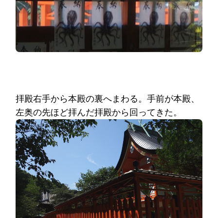
拝殿右手から本殿の裏へまわる。手前が本殿、
左奥の先ほど拝んだ拝殿から回ってきた。