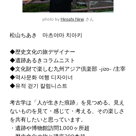
photo by
Hiroshi Nirei
さん
松山ちあき 마츠야마 치아키
◆歴史文化の旅デザイナー
◆遺跡あるきコラムニスト
◆文化財で楽しむ九州アジア倶楽部 -jizo- /主宰
◆역사문화 여행 디자이너
◆유적 걷기 칼럼니스트
考古学は「人が生きた痕跡」を見つめる。見え
ないものを見て・感じて・考える、その楽しさ
を共有したいと思っています。
・遺跡や博物館訪問1,000ヶ所超