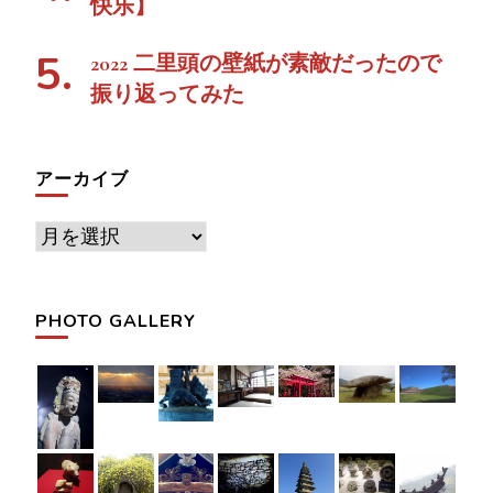
快乐】
2022 二里頭の壁紙が素敵だったので
振り返ってみた
アーカイブ
ア
ー
カ
PHOTO GALLERY
イ
ブ