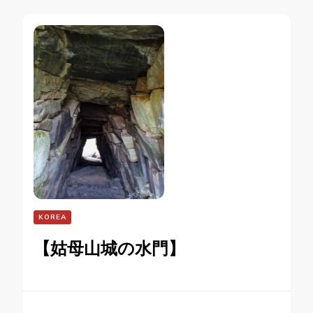
KOREA
【姑母山城の水門】