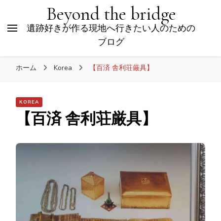
Beyond the bridge
遺跡好きが作る現地へ行きたい人のための
ブログ
ホーム
Korea
【百済 舎利荘厳具】
KOREA
【百済 舎利荘厳具】