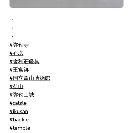
・
・
・
#弥勒寺
#石塔
#舎利荘厳具
#王宮跡
#国立益山博物館
#益山
#弥勒山城
#catsle
#ikusan
#baekje
#temple