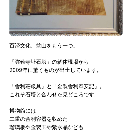
百済文化、益山をもう一つ。
「弥勒寺址石塔」の解体現場から
2009年に驚くものが出土しています。
「舎利荘厳具」と「金製舎利奉安記」。
これぞ石塔と合わせた見どころです。
博物館には
二重の舎利容器を収めた
瑠璃板や金製玉や紫水晶なども