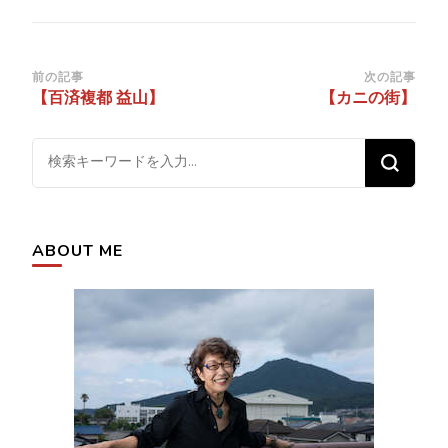
投
前の記事
次の記事
【百済複都 益山】
【カニの街】
稿
ナ
な
ビ
に
ゲ
か
ー
お
シ
ABOUT ME
探
ョ
し
ン
で
す
か
?