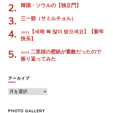
韓国・ソウルの【独立門】
三一節（サミルチョル）
2023【새해 복 많이 받으세요】【新年
快乐】
2022 二里頭の壁紙が素敵だったので
振り返ってみた
アーカイブ
ア
ー
カ
PHOTO GALLERY
イ