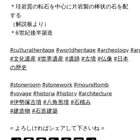
＊珪岩質の転石を中心に片岩製の棒状の石を配
する
（解説板より）
＊6世紀後半築造
#culturalheritage
#worldheritage
#archeology
#ar
#文化遺産
#世界遺産
#遺跡
#古墳
#仏像
#日本
の歴史
#stoneroom
#stonework
#moundtomb
#voyage
#historia
#history
#architecture
#伊勢塚古墳
#八角形墳
#石積み
#建造物
#石造建築
= よろしければシェアして下さいね =