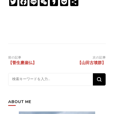
Twitter
Facebook
Line
WeChat
Kakao
Pocket
共
有
投
前の記事
次の記事
【菅生磨崖仏】
【山田古墳群】
稿
ナ
な
ビ
に
ゲ
か
ー
お
シ
ABOUT ME
探
ョ
し