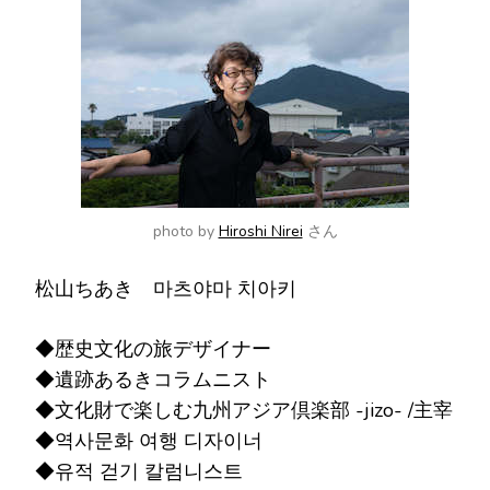
ン
で
す
か
?
photo by
Hiroshi Nirei
さん
松山ちあき 마츠야마 치아키
◆歴史文化の旅デザイナー
◆遺跡あるきコラムニスト
◆文化財で楽しむ九州アジア倶楽部 -jizo- /主宰
◆역사문화 여행 디자이너
◆유적 걷기 칼럼니스트