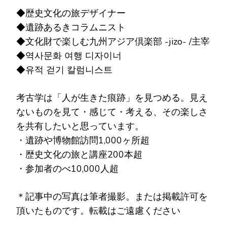
◆歴史文化の旅デザイナー
◆遺跡あるきコラムニスト
◆文化財で楽しむ九州アジア倶楽部 -jizo- /主宰
◆역사문화 여행 디자이너
◆유적 걷기 칼럼니스트
考古学は「人が生きた痕跡」を見つめる。見え
ないものを見て・感じて・考える、その楽しさ
を共有したいと思っています。
・遺跡や博物館訪問1,000ヶ所超
・歴史文化の旅と講座200本超
・参加者のべ10,000人超
＊記事中の写真は筆者撮影。または掲載許可を
頂いたものです。転載はご遠慮ください