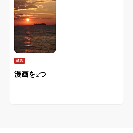
雑記
漫画を2つ