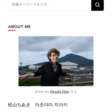
ビ
な
ゲ
に
ー
か
シ
お
ABOUT ME
ョ
探
ン
し
で
す
か
?
photo by
Hiroshi Nirei
さん
松山ちあき 마츠야마 치아키