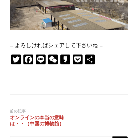
= よろしければシェアして下さいね =
Twitter
Facebook
Line
WeChat
Kakao
Pocket
共
有
投
前の記事
オンラインの本当の意味
稿
は・・（中国の博物館）
ナ