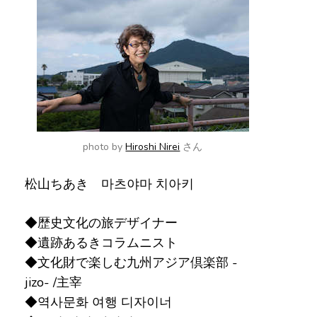
で
す
か
?
photo by
Hiroshi Nirei
さん
松山ちあき 마츠야마 치아키
◆歴史文化の旅デザイナー
◆遺跡あるきコラムニスト
◆文化財で楽しむ九州アジア倶楽部 -
jizo- /主宰
◆역사문화 여행 디자이너