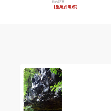
投
前の記事
【盤亀台遺跡】
稿
ナ
ビ
ゲ
ー
シ
ョ
ン