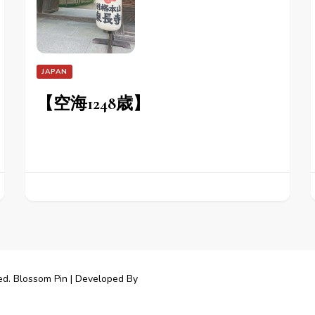
JAPAN
【空海1248歳】
ed.
Blossom Pin | Developed By