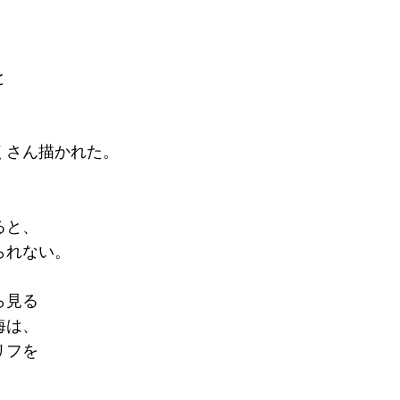
、
と
くさん描かれた。
。
、
ると、
られない。
ら見る
海は、
リフを