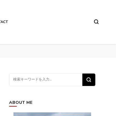
TACT
な
に
か
お
ABOUT ME
探
し