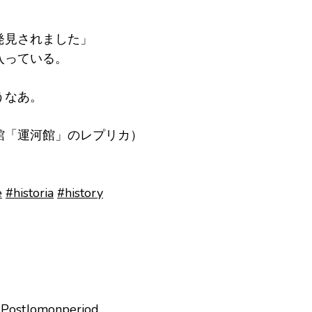
発見されました」
入っている。
うなあ。
館「運河館」のレプリカ）
e
#historia
#history
PostJomonperiod