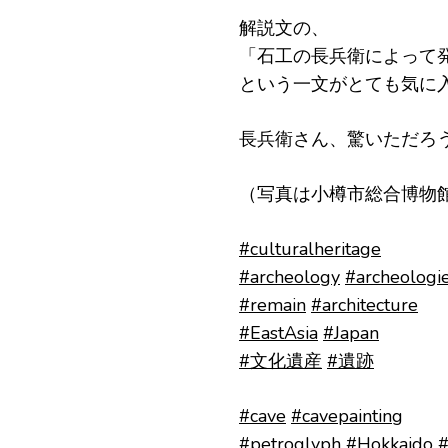
解説文の、
「石工の長兵衛によって
という一文がとても気に
長兵衛さん、驚いただろ
（写真は小樽市総合博物
#culturalheritage
#archeology
#archeologi
#remain
#architecture
#EastAsia
#Japan
#文化遺産
#遺跡
#cave
#cavepainting
#petroglyph
#Hokkaido
#