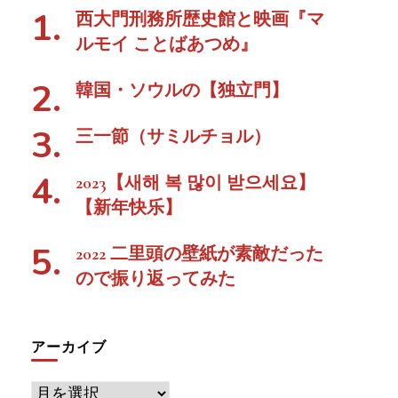
西大門刑務所歴史館と映画『マ
ルモイ ことばあつめ』
韓国・ソウルの【独立門】
三一節（サミルチョル）
2023【새해 복 많이 받으세요】
【新年快乐】
2022 二里頭の壁紙が素敵だった
ので振り返ってみた
アーカイブ
ア