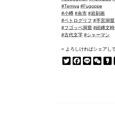
#Temiya
#Fugoppe
#小樽
#余市
#岩刻画
#ペトログリフ
#手宮洞窟
#フゴッペ洞窟
#続縄文時
#古代文字
#シャーマン
= よろしければシェアして
Twitter
Facebook
Line
We