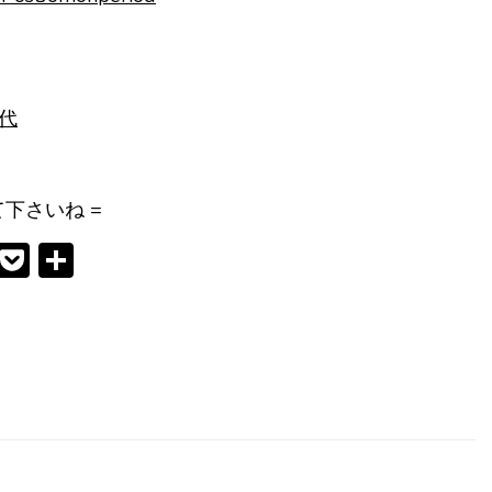
代
下さいね =
Chat
Kakao
Pocket
共
有