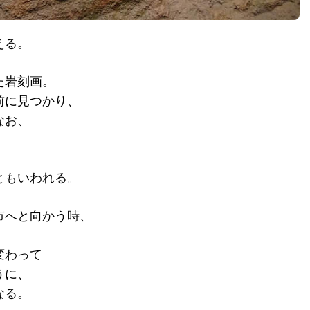
える。
た岩刻画。
前に見つかり、
なお、
ともいわれる。
市へと向かう時、
変わって
うに、
なる。