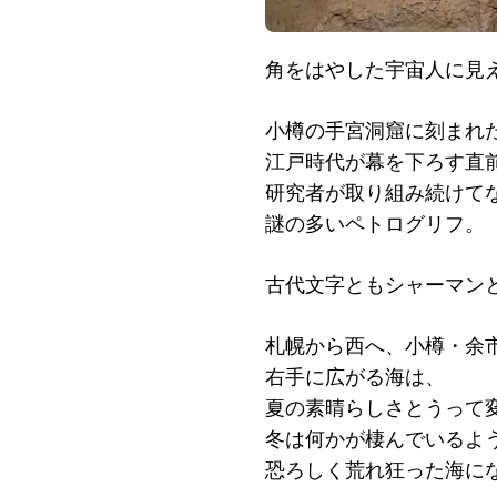
角をはやした宇宙人に見
小樽の手宮洞窟に刻まれ
江戸時代が幕を下ろす直
研究者が取り組み続けて
謎の多いペトログリフ。
古代文字ともシャーマン
札幌から西へ、小樽・余
右手に広がる海は、
夏の素晴らしさとうって
冬は何かが棲んでいるよ
恐ろしく荒れ狂った海に