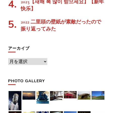
2023【새해 복 많이 받으세요】【新年
快乐】
2022 二里頭の壁紙が素敵だったので
振り返ってみた
アーカイブ
ア
ー
カ
PHOTO GALLERY
イ
ブ