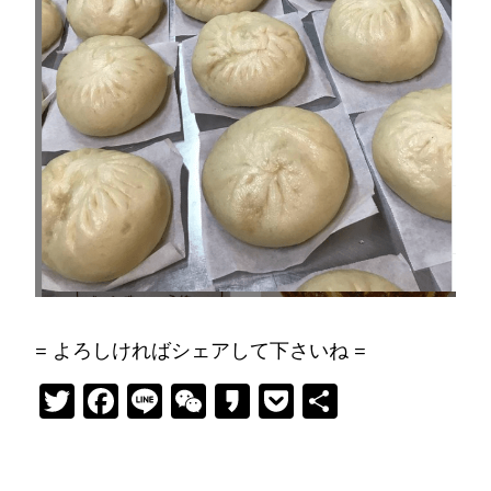
= よろしければシェアして下さいね =
Twitter
Facebook
Line
WeChat
Kakao
Pocket
共
有