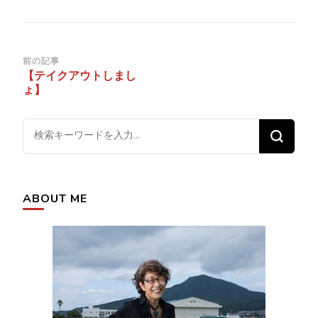
投
前の記事
【テイクアウトしまし
稿
ょ】
ナ
ビ
な
ゲ
に
ー
か
シ
お
ABOUT ME
ョ
探
ン
し
で
す
か
?