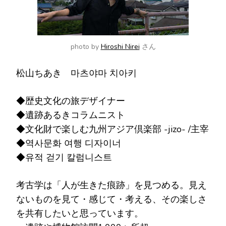
photo by
Hiroshi Nirei
さん
松山ちあき 마츠야마 치아키
◆歴史文化の旅デザイナー
◆遺跡あるきコラムニスト
◆文化財で楽しむ九州アジア倶楽部 -jizo- /主宰
◆역사문화 여행 디자이너
◆유적 걷기 칼럼니스트
考古学は「人が生きた痕跡」を見つめる。見え
ないものを見て・感じて・考える、その楽しさ
を共有したいと思っています。