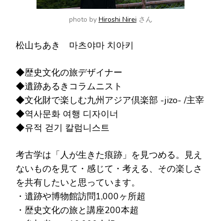
photo by
Hiroshi Nirei
さん
松山ちあき 마츠야마 치아키
◆歴史文化の旅デザイナー
◆遺跡あるきコラムニスト
◆文化財で楽しむ九州アジア倶楽部 -jizo- /主宰
◆역사문화 여행 디자이너
◆유적 걷기 칼럼니스트
考古学は「人が生きた痕跡」を見つめる。見え
ないものを見て・感じて・考える、その楽しさ
を共有したいと思っています。
・遺跡や博物館訪問1,000ヶ所超
・歴史文化の旅と講座200本超