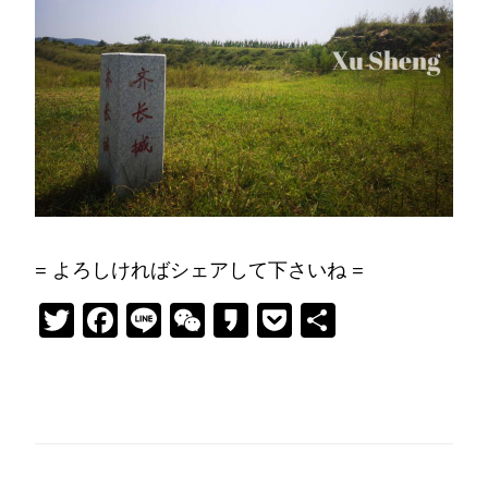
= よろしければシェアして下さいね =
Twitter
Facebook
Line
WeChat
Kakao
Pocket
共
有