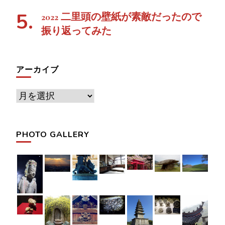
2022 二里頭の壁紙が素敵だったので
振り返ってみた
アーカイブ
ア
ー
カ
PHOTO GALLERY
イ
ブ