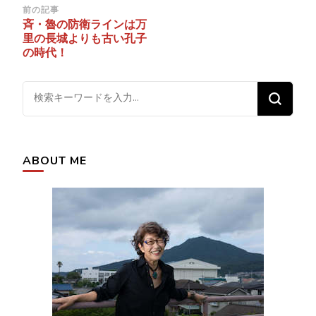
投
前の記事
斉・魯の防衛ラインは万
稿
里の長城よりも古い孔子
ナ
の時代！
ビ
ゲ
な
ー
に
シ
か
ョ
お
ABOUT ME
ン
探
し
で
す
か
?