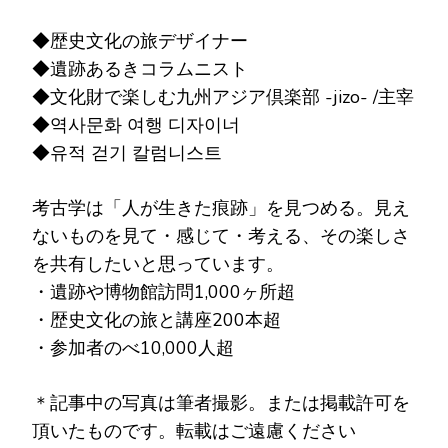
◆歴史文化の旅デザイナー
◆遺跡あるきコラムニスト
◆文化財で楽しむ九州アジア倶楽部 -jizo- /主宰
◆역사문화 여행 디자이너
◆유적 걷기 칼럼니스트
考古学は「人が生きた痕跡」を見つめる。見え
ないものを見て・感じて・考える、その楽しさ
を共有したいと思っています。
・遺跡や博物館訪問1,000ヶ所超
・歴史文化の旅と講座200本超
・参加者のべ10,000人超
＊記事中の写真は筆者撮影。または掲載許可を
頂いたものです。転載はご遠慮ください