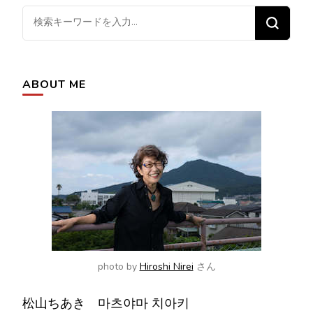
ナ
な
ビ
に
ゲ
か
ー
お
シ
ABOUT ME
探
ョ
し
ン
で
す
か
?
photo by
Hiroshi Nirei
さん
松山ちあき 마츠야마 치아키