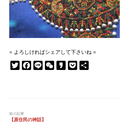
= よろしければシェアして下さいね =
Twitter
Facebook
Line
WeChat
Kakao
Pocket
共
有
投
前の記事
【原住民の神話】
稿