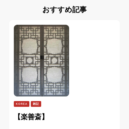
おすすめ記事
KOREA
雑記
【楽善斎】