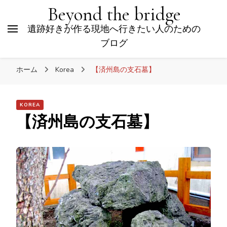
Beyond the bridge
遺跡好きが作る現地へ行きたい人のための
ブログ
ホーム
Korea
【済州島の支石墓】
KOREA
【済州島の支石墓】