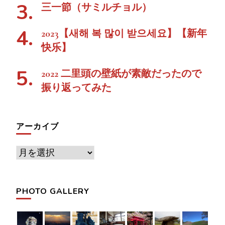
三一節（サミルチョル）
2023【새해 복 많이 받으세요】【新年
快乐】
2022 二里頭の壁紙が素敵だったので
振り返ってみた
アーカイブ
ア
ー
カ
PHOTO GALLERY
イ
ブ