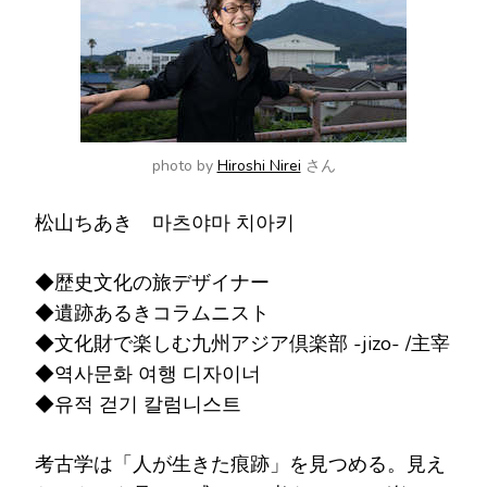
か
?
photo by
Hiroshi Nirei
さん
松山ちあき 마츠야마 치아키
◆歴史文化の旅デザイナー
◆遺跡あるきコラムニスト
◆文化財で楽しむ九州アジア倶楽部 -jizo- /主宰
◆역사문화 여행 디자이너
◆유적 걷기 칼럼니스트
考古学は「人が生きた痕跡」を見つめる。見え