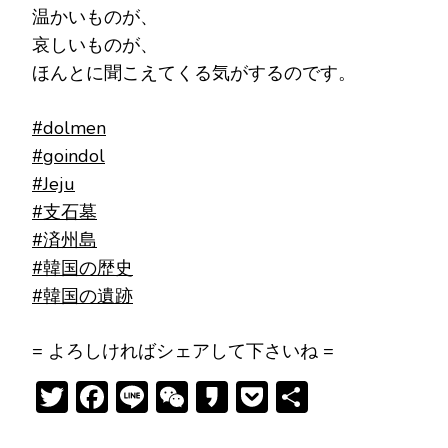
温かいものが、
哀しいものが、
ほんとに聞こえてくる気がするのです。
#dolmen
#goindol
#Jeju
#支石墓
#済州島
#韓国の歴史
#韓国の遺跡
= よろしければシェアして下さいね =
Twitter
Facebook
Line
WeChat
Kakao
Pocket
共
有