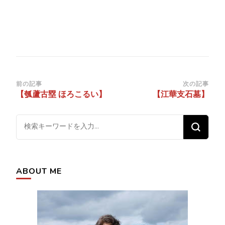
投
前の記事
次の記事
【瓠蘆古塁 ほろこるい】
【江華支石墓】
稿
ナ
な
ビ
に
ゲ
か
ー
お
シ
ABOUT ME
探
ョ
し
ン
で
す