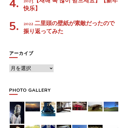
2023【새해 복 많이 받으세요】【新年
快乐】
2022 二里頭の壁紙が素敵だったので
振り返ってみた
アーカイブ
ア
ー
カ
PHOTO GALLERY
イ
ブ