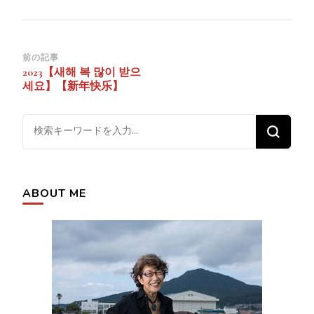
投
前の記事
2023【새해 복 많이 받으
稿
세요】【新年快乐】
ナ
ビ
な
ゲ
に
ー
か
シ
お
ABOUT ME
ョ
探
ン
し
で
す
か
?