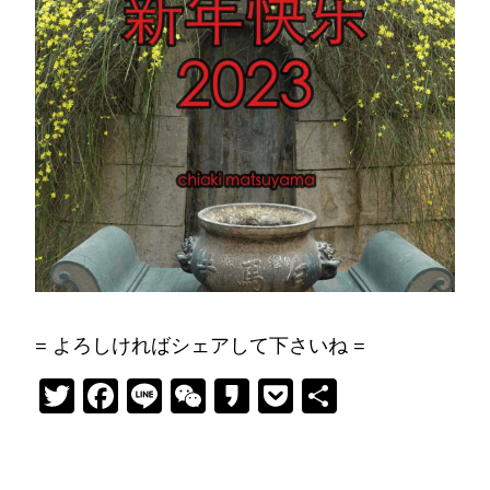
= よろしければシェアして下さいね =
Twitter
Facebook
Line
WeChat
Kakao
Pocket
共
有