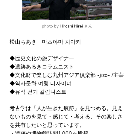
photo by
Hiroshi Nirei
さん
松山ちあき 마츠야마 치아키
◆歴史文化の旅デザイナー
◆遺跡あるきコラムニスト
◆文化財で楽しむ九州アジア倶楽部 -jizo- /主宰
◆역사문화 여행 디자이너
◆유적 걷기 칼럼니스트
考古学は「人が生きた痕跡」を見つめる。見え
ないものを見て・感じて・考える、その楽しさ
を共有したいと思っています。
・遺跡や博物館訪問1,000ヶ所超