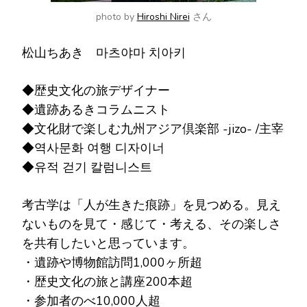
photo by
Hiroshi Nirei
さん
松山ちあき 마츠야마 치아키
◆歴史文化の旅デザイナー
◆遺跡あるきコラムニスト
◆文化財で楽しむ九州アジア倶楽部 -jizo- /主宰
◆역사문화 여행 디자이너
◆유적 걷기 칼럼니스트
考古学は「人が生きた痕跡」を見つめる。見え
ないものを見て・感じて・考える、その楽しさ
を共有したいと思っています。
・遺跡や博物館訪問1,000ヶ所超
・歴史文化の旅と講座200本超
・参加者のべ10,000人超