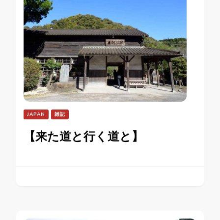
JAPAN
雑記
【来た道と行く道と】