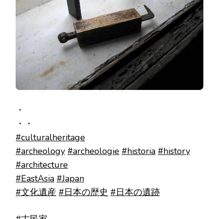
・
・・
#culturalheritage
#archeology
#archeologie
#historia
#history
#architecture
#EastAsia
#Japan
#文化遺産
#日本の歴史
#日本の遺跡