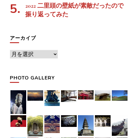
2022 二里頭の壁紙が素敵だったので
振り返ってみた
アーカイブ
ア
ー
カ
PHOTO GALLERY
イ
ブ