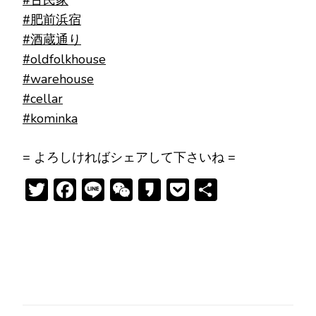
#古民家
#肥前浜宿
#酒蔵通り
#oldfolkhouse
#warehouse
#cellar
#kominka
= よろしければシェアして下さいね =
Twitter
Facebook
Line
WeChat
Kakao
Pocket
共
有