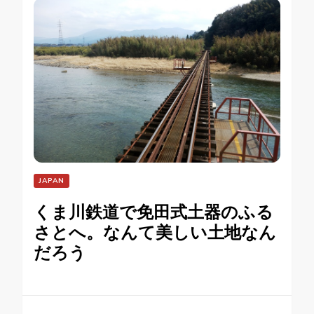
JAPAN
くま川鉄道で免田式土器のふる
さとへ。なんて美しい土地なん
だろう