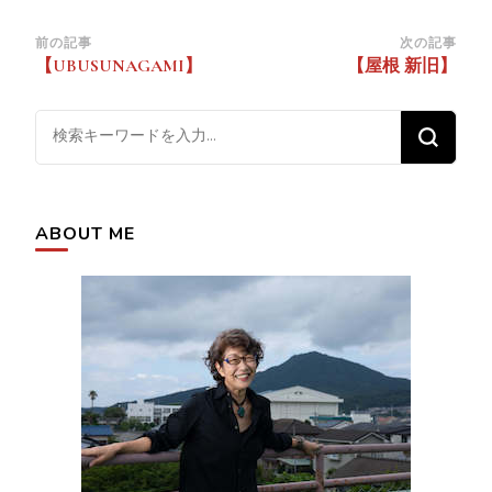
投
前の記事
次の記事
【UBUSUNAGAMI】
【屋根 新旧】
稿
ナ
な
ビ
に
ゲ
か
ー
お
シ
ABOUT ME
探
ョ
し
ン
で
す
か
?