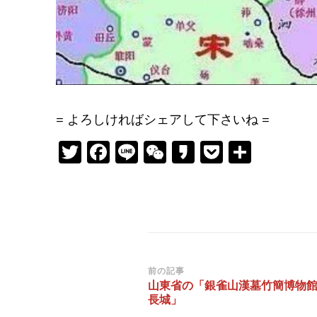
= よろしければシェアして下さいね =
Twitter
Facebook
Line
WeChat
Kakao
Pocket
共
有
投
前の記事
山東省の「銀雀山漢墓竹簡博物
稿
長城」
ナ