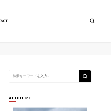
TACT
な
に
か
お
ABOUT ME
探
し