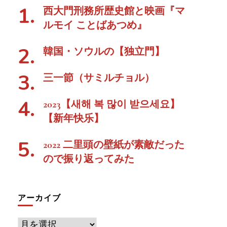
西大門刑務所歴史館と映画『マ
ルモイ ことばあつめ』
韓国・ソウルの【独立門】
三一節（サミルチョル）
2023【새해 복 많이 받으세요】
【新年快乐】
2022 二里頭の壁紙が素敵だった
ので振り返ってみた
アーカイブ
ア