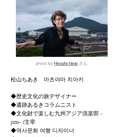
で
す
か
?
photo by
Hiroshi Nirei
さん
松山ちあき 마츠야마 치아키
◆歴史文化の旅デザイナー
◆遺跡あるきコラムニスト
◆文化財で楽しむ九州アジア倶楽部 -
jizo- /主宰
◆역사문화 여행 디자이너